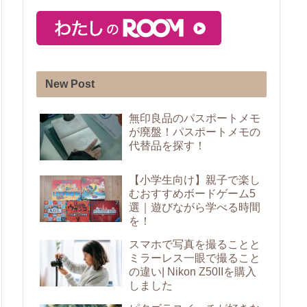
New Post
無印良品のパスポートメモ
が廃盤！パスポートメモの
代替品を探す！
【小学生向け】親子で楽し
むおすすめボードゲーム5
選｜遊びながら学べる時間
を！
スマホで写真を撮ることと
ミラーレス一眼で撮ること
の違い| Nikon Z50IIを購入
しました