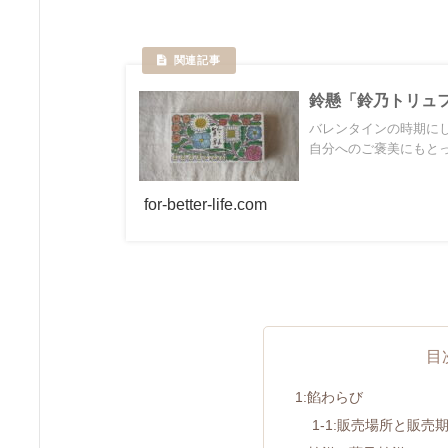
鈴懸「鈴乃トリュ
バレンタインの時期に
自分へのご褒美にもと
for-better-life.com
目
1:餡わらび
1-1:販売場所と販売