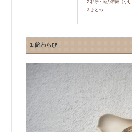
2:柏餅・蓬乃柏餅（か
3:まとめ
1:餡わらび