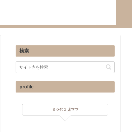
検索
profile
３０代２児ママ