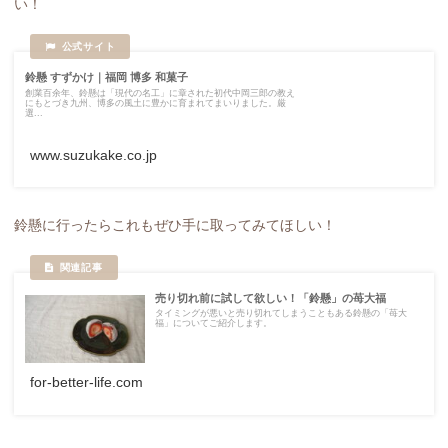
い！
鈴懸 すずかけ｜福岡 博多 和菓子
創業百余年、鈴懸は「現代の名工」に章された初代中岡三郎の教え
にもとづき九州、博多の風土に豊かに育まれてまいりました。厳
選...
www.suzukake.co.jp
鈴懸に行ったらこれもぜひ手に取ってみてほしい！
売り切れ前に試して欲しい！「鈴懸」の苺大福
タイミングが悪いと売り切れてしまうこともある鈴懸の「苺大
福」についてご紹介します。
for-better-life.com