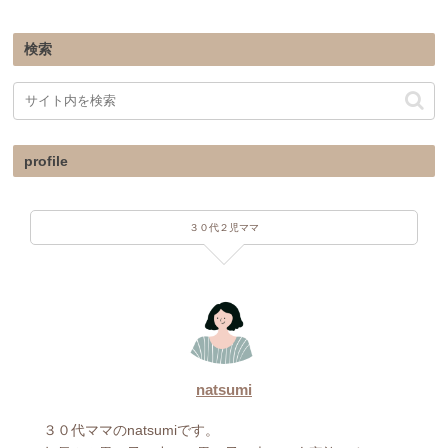
検索
profile
３０代２児ママ
natsumi
３０代ママのnatsumiです。