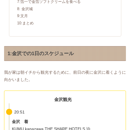
7:箔一で金箔ソフトクリームを食べる
8: 金沢城
9:文月
10:まとめ
1:金沢での1日のスケジュール
我が家は朝イチから観光するために、前日の夜に金沢に着くように
向かいました。
金沢観光
20:51
金沢 着
KUMU kanazawa THE SHARE HOTELS 泊