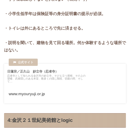
・小学生低学年は保険証等の身分証明書の提示が必須。
・トイレは外にあるところで先に済ませる。
・説明を聞いて、建物を見て回る場所。何か体験するような場所で
はない。
日蓮宗／正久山 妙立寺（忍者寺）
忍者寺として知られる金沢市の妙立寺。そびえ立つ屋根、その上の
望楼、武者隠しのある本堂、数多くの隠し階段、切腹の間、そし
て...
www.myouryuji.or.jp
4:金沢２１世紀美術館とlogic