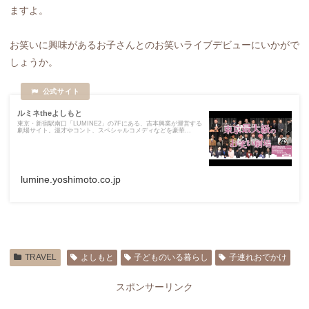
ますよ。
お笑いに興味があるお子さんとのお笑いライブデビューにいかがで
しょうか。
ルミネtheよしもと
東京・新宿駅南口「LUMINE2」の7Fにある、吉本興業が運営する
劇場サイト。漫才やコント、スペシャルコメディなどを豪華...
lumine.yoshimoto.co.jp
TRAVEL
よしもと
子どものいる暮らし
子連れおでかけ
スポンサーリンク