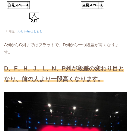
引用元：
ルミネtheよしもと
A列からC列まではフラットで、D列から一つ段差が高くなりま
す。
D、F、H、J、L、N、P列が段差の変わり目と
なり、前の人より一段高くなります。