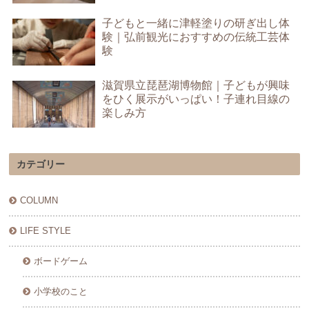
子どもと一緒に津軽塗りの研ぎ出し体
験｜弘前観光におすすめの伝統工芸体
験
滋賀県立琵琶湖博物館｜子どもが興味
をひく展示がいっぱい！子連れ目線の
楽しみ方
カテゴリー
COLUMN
LIFE STYLE
ボードゲーム
小学校のこと