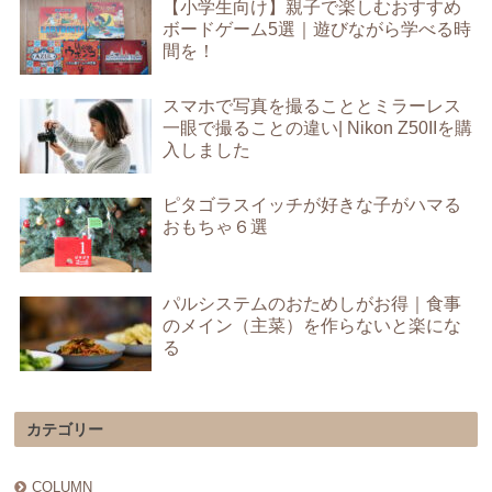
【小学生向け】親子で楽しむおすすめ
ボードゲーム5選｜遊びながら学べる時
間を！
スマホで写真を撮ることとミラーレス
一眼で撮ることの違い| Nikon Z50IIを購
入しました
ピタゴラスイッチが好きな子がハマる
おもちゃ６選
パルシステムのおためしがお得｜食事
のメイン（主菜）を作らないと楽にな
る
カテゴリー
COLUMN