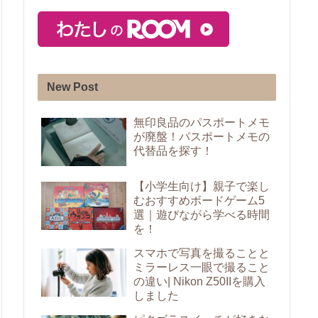
New Post
無印良品のパスポートメモ
が廃盤！パスポートメモの
代替品を探す！
【小学生向け】親子で楽し
むおすすめボードゲーム5
選｜遊びながら学べる時間
を！
スマホで写真を撮ることと
ミラーレス一眼で撮ること
の違い| Nikon Z50IIを購入
しました