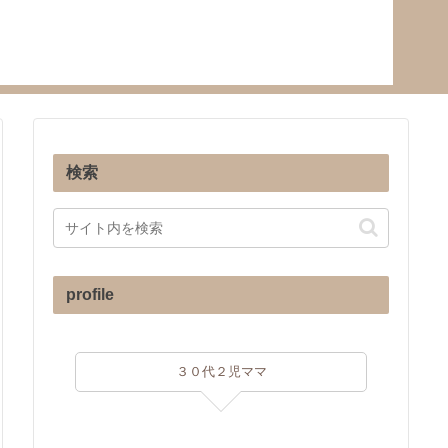
検索
profile
３０代２児ママ